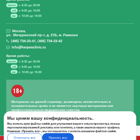
пн-пт
с 8:30 до 20:00
сб
с 9:00 до 16:00
вс
с 10:00 до 16:00
Москва,
ул. Мичуринский пр-т,
д. 21Б, м. Раменки
(495)
734-23-41
,
(495)
734-23-42
info@herpesclinic.ru
Время работы:
пн-пт
с 8:30 до 20:00
сб
с 9:00 до 16:00
вс
с 10:00 до 16:00
18+
Материалы на данной странице, размещены исключительно в
познавательных целях и не является научным материалом или
профессиональным медицинским советом.
Правильное лечение и назначение лекарственных средств может
Мы ценим вашу конфиденциальность.
проводиться только квалифицированным специалистом с учетом
Мы используем файлы cookie для улучшения вашего опыта просмотра, показа
проведенной диагностики и истории болезни.
персонализированной рекламы или контента, а также анализа нашего трафика.
Нажимая «Принять все», вы соглашаетесь с использованием файлов cookie.
Отклонить все
Принять все