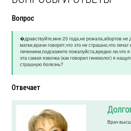
Вопрос
�дравствуйте,мне 23 года,не рожала,абортов не 
матки,врачи говорят,что это не страшно,что лечат
лечением,подскажите пожалуйста,вредно ли,что я 
эта самая язвочка (как говорил гинеколог) я нащу
страшную болезнь?
Отвечает
Долго
Врач высш