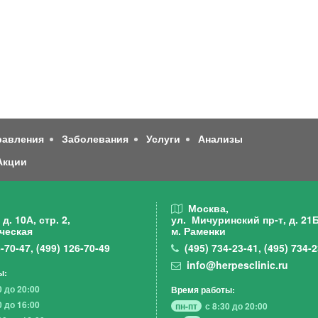
равления
Заболевания
Услуги
Анализы
Акции
,
Москва,
д. 10А, стр. 2,
ул. Мичуринский пр-т,
д. 21Б
ческая
м. Раменки
-70-47
,
(499)
126-70-49
(495)
734-23-41
,
(495)
734-2
info@herpesclinic.ru
ы:
0 до 20:00
Время работы:
0 до 16:00
пн-пт
с 8:30 до 20:00