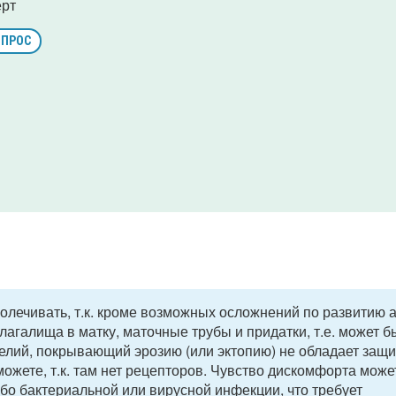
ерт
ОПРОС
олечивать, т.к. кроме возможных осложнений по развитию а
лагалища в матку, маточные трубы и придатки, т.е. может б
телий, покрывающий эрозию (или эктопию) не обладает защ
ожете, т.к. там нет рецепторов. Чувство дискомфорта може
бо бактериальной или вирусной инфекции, что требует