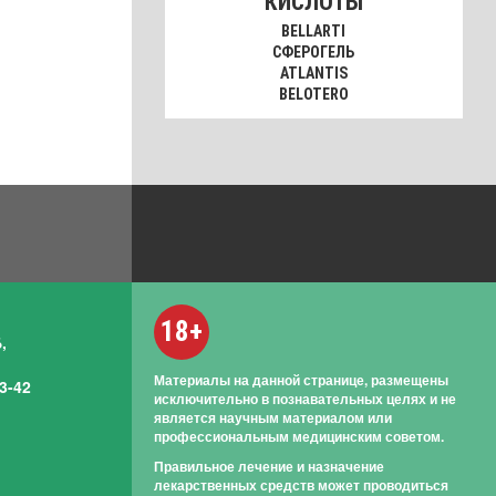
КИСЛОТЫ
BELLARTI
СФЕРОГЕЛЬ
ATLANTIS
BELOTERO
18+
,
Материалы на данной странице, размещены
3-42
исключительно в познавательных целях и не
является научным материалом или
профессиональным медицинским советом.
Правильное лечение и назначение
лекарственных средств может проводиться