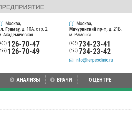
ПРЕДПРИЯТИЕ
Москва,
Москва,
ул. Гримау,
д. 10А, стр. 2,
Мичуринский пр-т,
д. 21Б,
м. Академическая
м. Раменки
126-70-47
734-23-41
(499)
(495)
126-70-49
734-23-42
(499)
(495)
info@herpesclinic.ru
АНАЛИЗЫ
ВРАЧИ
О ЦЕНТРЕ