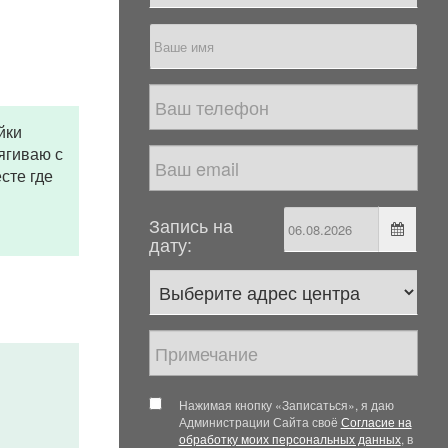
йки
тягиваю с
сте где
Запись на
дату:
Нажимая кнопку «Записаться», я даю
Администрации Сайта своё
Согласие на
обработку моих персональных данных
, в