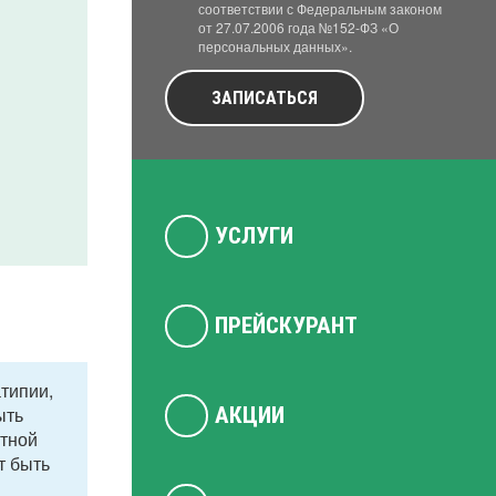
соответствии с Федеральным законом
от 27.07.2006 года №152-ФЗ «О
персональных данных».
ЗАПИСАТЬСЯ
УСЛУГИ
ПРЕЙСКУРАНТ
типии,
ыть
АКЦИИ
итной
т быть