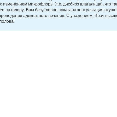
с изменением микрофлоры (т.е. дисбиоз влагалища), что та
сев на флору. Вам безусловно показана консультация акуше
и проведения адекватного лечения. С уважением, Врач высш
ополова.