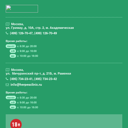
Москва,
ул. Гримау,
д. 10А, стр. 2, м. Академическая
(499)
126-70-47
,
(499)
126-70-49
Время работы:
пн-пт
с 8:30 до 20:00
сб
с 9:00 до 16:00
вс
с 10:00 до 16:00
Москва,
ул. Мичуринский пр-т,
д. 21Б, м. Раменки
(495)
734-23-41
,
(495)
734-23-42
info@herpesclinic.ru
Время работы:
пн-пт
с 8:30 до 20:00
сб
с 9:00 до 16:00
вс
с 10:00 до 16:00
18+