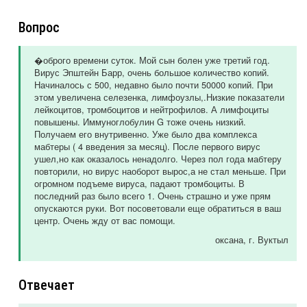
Вопрос
�оброго времени суток. Мой сын болен уже третий год.
Вирус Эпштейн Барр, очень большое количество копий.
Начиналось с 500, недавно было почти 50000 копий. При
этом увеличена селезенка, лимфоузлы,.Низкие показатели
лейкоцитов, тромбоцитов и нейтрофилов. А лимфоциты
повышены. Иммуноглобулин G тоже очень низкий.
Получаем его внутривенно. Уже было два комплекса
мабтеры ( 4 введения за месяц). После первого вирус
ушел,но как оказалось ненадолго. Через пол года мабтеру
повторили, но вирус наоборот вырос,а не стал меньше. При
огромном подъеме вируса, падают тромбоциты. В
последний раз было всего 1. Очень страшно и уже прям
опускаются руки. Вот посоветовали еще обратиться в ваш
центр. Очень жду от вас помощи.
оксана
, г. Вуктыл
Отвечает