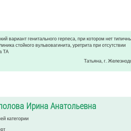
ий вариант генитального герпеса, при котором нет типичн
иника стойкого вульвовагинита, уретрита при отсутствии
а ТА
Татьяна
, г. Железно
полова Ирина Анатольевна
ей категории
ерт