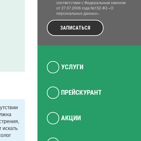
соответствии с Федеральным законом
от 27.07.2006 года №152-ФЗ «О
персональных данных».
ЗАПИСАТЬСЯ
УСЛУГИ
ПРЕЙСКУРАНТ
сутствии
олжна
АКЦИИ
стрения,
т искать
солог