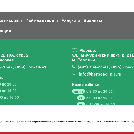
равления
Заболевания
Услуги
Анализы
Акции
,
Москва,
д. 10А, стр. 2,
ул. Мичуринский пр-т,
д. 21Б
ческая
м. Раменки
-70-47
,
(499)
126-70-49
(495)
734-23-41
,
(495)
734-2
info@herpesclinic.ru
ы:
0 до 20:00
Время работы:
0 до 16:00
пн-пт
с 8:30 до 20:00
00 до 16:00
сб
с 9:00 до 16:00
вс
с 10:00 до 16:00
 показа персонализированной рекламы или контента, а также анализа нашего 
А К Ц И И