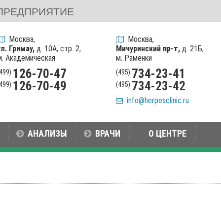
ПРЕДПРИЯТИЕ
Москва,
Москва,
ул. Гримау,
д. 10А, стр. 2,
Мичуринский пр-т,
д. 21Б,
м. Академическая
м. Раменки
126-70-47
734-23-41
(499)
(495)
126-70-49
734-23-42
(499)
(495)
info@herpesclinic.ru
АНАЛИЗЫ
ВРАЧИ
О ЦЕНТРЕ