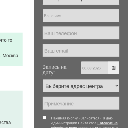
что то
 г. Москва
Запись на
дату:
Нажимая кнопку «Записаться», я даю
вства
Администрации Сайта своё
Согласие на
обработку моих персональных данных
, в