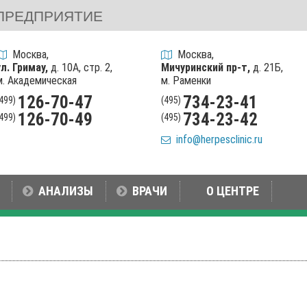
ПРЕДПРИЯТИЕ
Москва,
Москва,
ул. Гримау,
д. 10А, стр. 2,
Мичуринский пр-т,
д. 21Б,
м. Академическая
м. Раменки
126-70-47
734-23-41
(499)
(495)
126-70-49
734-23-42
(499)
(495)
info@herpesclinic.ru
АНАЛИЗЫ
ВРАЧИ
О ЦЕНТРЕ