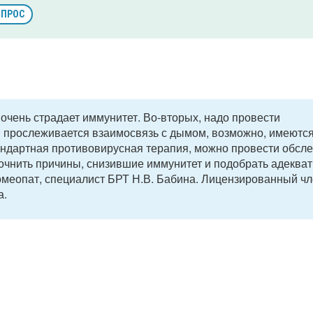
ОПРОС
 очень страдает иммунитет. Во-вторых, надо провести
и прослеживается взаимосвязь с дымом, возможно, имеютс
стандартная противовирусная терапия, можно провести обсл
точнить причины, снизившие иммунитет и подобрать адеква
омеопат, специалист БРТ Н.В. Бабина. Лицензированный ч
а.