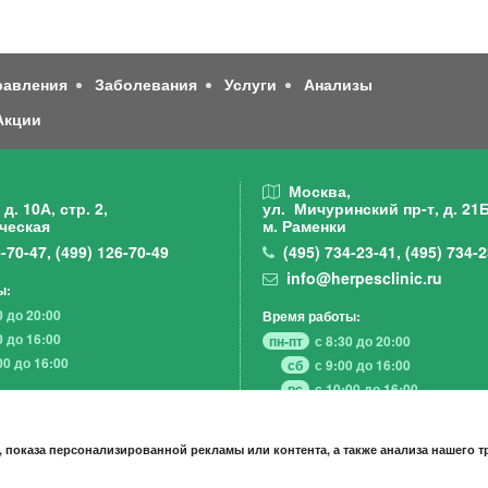
равления
Заболевания
Услуги
Анализы
Акции
,
Москва,
д. 10А, стр. 2,
ул. Мичуринский пр-т,
д. 21Б
ческая
м. Раменки
-70-47
,
(499)
126-70-49
(495)
734-23-41
,
(495)
734-2
info@herpesclinic.ru
ы:
0 до 20:00
Время работы:
0 до 16:00
пн-пт
с 8:30 до 20:00
00 до 16:00
сб
с 9:00 до 16:00
вс
с 10:00 до 16:00
 показа персонализированной рекламы или контента, а также анализа нашего 
А К Ц И И