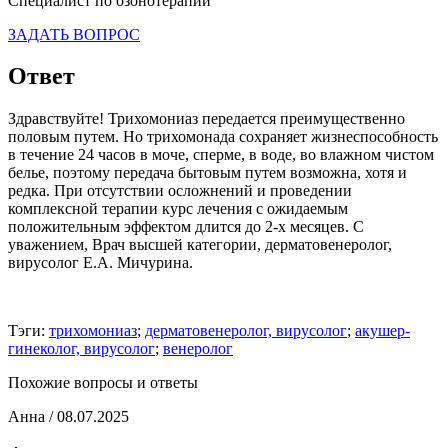
Специалист по озонотерапии
ЗАДАТЬ ВОПРОС
Ответ
Здравствуйте! Трихомониаз передается преимущественно
половым путем. Но трихомонада сохраняет жизнеспособность
в течение 24 часов в моче, сперме, в воде, во влажном чистом
белье, поэтому передача бытовым путем возможна, хотя и
редка. При отсутствии осложнений и проведении
комплексной терапии курс лечения с ожидаемым
положительным эффектом длится до 2-х месяцев. С
уважением, Врач высшей категории, дерматовенеролог,
вирусолог Е.А. Мичурина.
Тэги:
трихомониаз
;
дерматовенеролог, вирусолог
;
акушер-
гинеколог, вирусолог
;
венеролог
Похожие вопросы и ответы
Анна
/ 08.07.2025