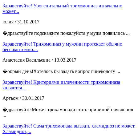
Здравствуйте! Урогенитальный трихомониаз изначально
может...
юлия
/ 31.10.2017
�дравствуйте подскажите пожалуйста у мужа появились ...
Здравствуйте! Трихомониаз у мужчин протекает обычно
бессимптомно....
Анастасия Васильевна
/ 13.03.2017
�обрый день!Хотелось бы задать вопрос гинекологу ...
Здравствуйте! Критериями излеченности трихомониаза
являются...
Артьом
/ 30.01.2017
�драствуйте.Может трихамонади стать причиной появления
...
Здравствуйте! Сама трихомонада вызвать хламидиоз не может.
Хламидиоз,...