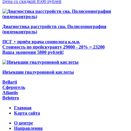
Цена со скидкой 8500 рублей
Диагностика расстройств сна. Полисомнография
(видеоконтроль)
ПСГ + приём врача сомнолога к.м.н.
Стоимость по прейскуранту 29000 - 20% = 23200
Ваша экономия 5800 рублей!
Инъекции гиалуроновой кислоты
Bellarti
Сферогель
Atlantis
Belotero
Главная
Карта сайта
О центре
Направления