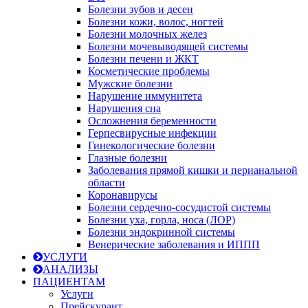
Болезни зубов и десен
Болезни кожи, волос, ногтей
Болезни молочных желез
Болезни мочевыводящей системы
Болезни печени и ЖКТ
Косметические проблемы
Мужские болезни
Нарушение иммунитета
Нарушения сна
Осложнения беременности
Герпесвирусные инфекции
Гинекологические болезни
Глазные болезни
Заболевания прямой кишки и перианальной
области
Коронавирусы
Болезни сердечно-сосудистой системы
Болезни уха, горла, носа (ЛОР)
Болезни эндокринной системы
Венерические заболевания и ИППП
УСЛУГИ
АНАЛИЗЫ
ПАЦИЕНТАМ
Услуги
Прейскурант