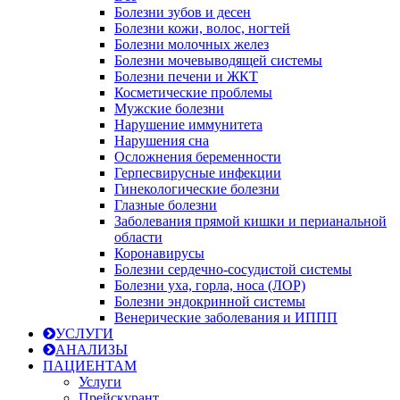
Болезни зубов и десен
Болезни кожи, волос, ногтей
Болезни молочных желез
Болезни мочевыводящей системы
Болезни печени и ЖКТ
Косметические проблемы
Мужские болезни
Нарушение иммунитета
Нарушения сна
Осложнения беременности
Герпесвирусные инфекции
Гинекологические болезни
Глазные болезни
Заболевания прямой кишки и перианальной
области
Коронавирусы
Болезни сердечно-сосудистой системы
Болезни уха, горла, носа (ЛОР)
Болезни эндокринной системы
Венерические заболевания и ИППП
УСЛУГИ
АНАЛИЗЫ
ПАЦИЕНТАМ
Услуги
Прейскурант