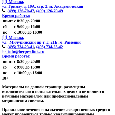
Москва,
ул. Гримау,
д. 10А, стр. 2, м. Академическая
(499)
126-70-47
,
(499)
126-70-49
Время работы:
пн-пт
с 8:30 до 20:00
сб
с 9:00 до 16:00
вс
с 10:00 до 16:00
Москва,
ул. Мичуринский пр-т,
д. 21Б, м. Раменки
(495)
734-23-41
,
(495)
734-23-42
info@herpesclinic.ru
Время работы:
пн-пт
с 8:30 до 20:00
сб
с 9:00 до 16:00
вс
с 10:00 до 16:00
18+
Материалы на данной странице, размещены
исключительно в познавательных целях и не является
научным материалом или профессиональным
медицинским советом.
Правильное лечение и назначение лекарственных средств
может проводиться только квалифицированным