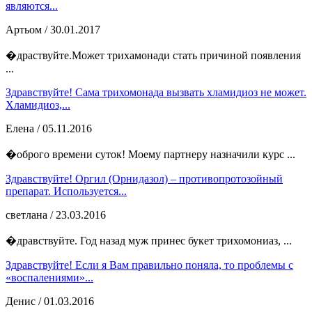
являются...
Артьом
/ 30.01.2017
�драствуйте.Может трихамонади стать причиной появления
...
Здравствуйте! Сама трихомонада вызвать хламидиоз не может.
Хламидиоз,...
Елена
/ 05.11.2016
�оброго времени суток! Моему партнеру назначили курс ...
Здравствуйте! Оргил (Орнидазол) – противопротозойный
препарат. Используется...
светлана
/ 23.03.2016
�дравствуйте. Год назад муж принес букет трихомониаз, ...
Здравствуйте! Если я Вам правильно поняла, то проблемы с
«воспалениями»...
Денис
/ 01.03.2016