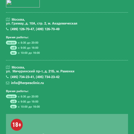
Москва,
ул. Гримау,
д. 10А, стр. 2, м. Академическая
(499)
126-70-47
,
(499)
126-70-49
Время работы:
пн-пт
с 8:30 до 20:00
сб
с 9:00 до 16:00
вс
с 10:00 до 16:00
Москва,
ул. Мичуринский пр-т,
д. 21Б, м. Раменки
(495)
734-23-41
,
(495)
734-23-42
info@herpesclinic.ru
Время работы:
пн-пт
с 8:30 до 20:00
сб
с 9:00 до 16:00
вс
с 10:00 до 16:00
18+