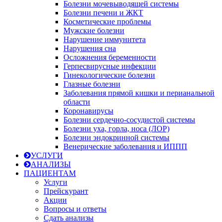
Болезни мочевыводящей системы
Болезни печени и ЖКТ
Косметические проблемы
Мужские болезни
Нарушение иммунитета
Нарушения сна
Осложнения беременности
Герпесвирусные инфекции
Гинекологические болезни
Глазные болезни
Заболевания прямой кишки и перианальной
области
Коронавирусы
Болезни сердечно-сосудистой системы
Болезни уха, горла, носа (ЛОР)
Болезни эндокринной системы
Венерические заболевания и ИППП
УСЛУГИ
АНАЛИЗЫ
ПАЦИЕНТАМ
Услуги
Прейскурант
Акции
Вопросы и ответы
Сдать анализы