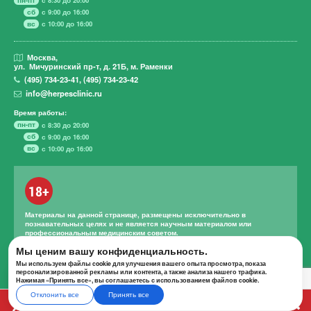
сб
с 9:00 до 16:00
вс
с 10:00 до 16:00
Москва,
ул. Мичуринский пр-т,
д. 21Б, м. Раменки
(495)
734-23-41
,
(495)
734-23-42
info@herpesclinic.ru
Время работы:
пн-пт
с 8:30 до 20:00
сб
с 9:00 до 16:00
вс
с 10:00 до 16:00
18+
Материалы на данной странице, размещены исключительно в
познавательных целях и не является научным материалом или
профессиональным медицинским советом.
Правильное лечение и назначение лекарственных средств может
Мы ценим вашу конфиденциальность.
проводиться только квалифицированным специалистом с учетом
Мы используем файлы cookie для улучшения вашего опыта просмотра, показа
проведенной диагностики и истории болезни.
персонализированной рекламы или контента, а также анализа нашего трафика.
Нажимая «Принять все», вы соглашаетесь с использованием файлов cookie.
Отклонить все
Принять все
А К Ц И И