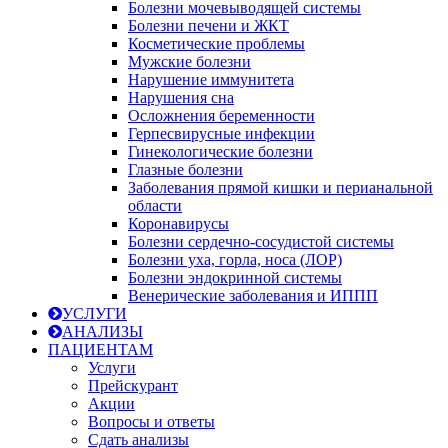
Болезни мочевыводящей системы
Болезни печени и ЖКТ
Косметические проблемы
Мужские болезни
Нарушение иммунитета
Нарушения сна
Осложнения беременности
Герпесвирусные инфекции
Гинекологические болезни
Глазные болезни
Заболевания прямой кишки и перианальной
области
Коронавирусы
Болезни сердечно-сосудистой системы
Болезни уха, горла, носа (ЛОР)
Болезни эндокринной системы
Венерические заболевания и ИППП
УСЛУГИ
АНАЛИЗЫ
ПАЦИЕНТАМ
Услуги
Прейскурант
Акции
Вопросы и ответы
Сдать анализы