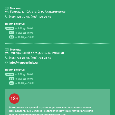
Москва,
ул. Гримау,
д. 10А, стр. 2, м. Академическая
(499)
126-70-47
,
(499)
126-70-49
Время работы:
пн-пт
с 8:30 до 20:00
сб
с 9:00 до 16:00
вс
с 10:00 до 16:00
Москва,
ул. Мичуринский пр-т,
д. 21Б, м. Раменки
(495)
734-23-41
,
(495)
734-23-42
info@herpesclinic.ru
Время работы:
пн-пт
с 8:30 до 20:00
сб
с 9:00 до 16:00
вс
с 10:00 до 16:00
18+
Материалы на данной странице, размещены исключительно в
познавательных целях и не является научным материалом или
профессиональным медицинским советом.