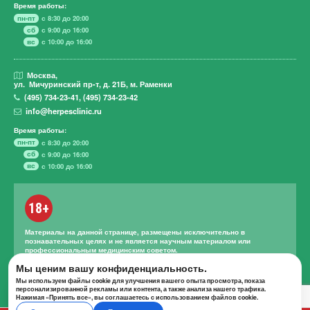
Время работы:
пн-пт
с 8:30 до 20:00
сб
с 9:00 до 16:00
вс
с 10:00 до 16:00
Москва,
ул. Мичуринский пр-т,
д. 21Б, м. Раменки
(495)
734-23-41
,
(495)
734-23-42
info@herpesclinic.ru
Время работы:
пн-пт
с 8:30 до 20:00
сб
с 9:00 до 16:00
вс
с 10:00 до 16:00
18+
Материалы на данной странице, размещены исключительно в
познавательных целях и не является научным материалом или
профессиональным медицинским советом.
Правильное лечение и назначение лекарственных средств может
Мы ценим вашу конфиденциальность.
проводиться только квалифицированным специалистом с учетом
Мы используем файлы cookie для улучшения вашего опыта просмотра, показа
проведенной диагностики и истории болезни.
персонализированной рекламы или контента, а также анализа нашего трафика.
Нажимая «Принять все», вы соглашаетесь с использованием файлов cookie.