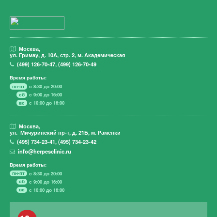
Москва,
ул. Гримау,
д. 10А, стр. 2, м. Академическая
(499)
126-70-47
,
(499)
126-70-49
Время работы:
пн-пт
с 8:30 до 20:00
сб
с 9:00 до 16:00
вс
с 10:00 до 16:00
Москва,
ул. Мичуринский пр-т,
д. 21Б, м. Раменки
(495)
734-23-41
,
(495)
734-23-42
info@herpesclinic.ru
Время работы:
пн-пт
с 8:30 до 20:00
сб
с 9:00 до 16:00
вс
с 10:00 до 16:00