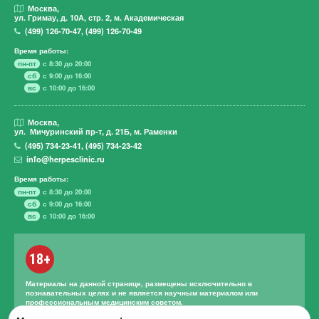
Москва,
ул. Гримау,
д. 10А, стр. 2, м. Академическая
(499)
126-70-47
,
(499)
126-70-49
Время работы:
пн-пт
с 8:30 до 20:00
сб
с 9:00 до 16:00
вс
с 10:00 до 16:00
Москва,
ул. Мичуринский пр-т,
д. 21Б, м. Раменки
(495)
734-23-41
,
(495)
734-23-42
info@herpesclinic.ru
Время работы:
пн-пт
с 8:30 до 20:00
сб
с 9:00 до 16:00
вс
с 10:00 до 16:00
18+
Материалы на данной странице, размещены исключительно в
познавательных целях и не является научным материалом или
профессиональным медицинским советом.
Правильное лечение и назначение лекарственных средств может