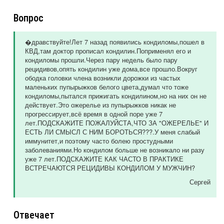
Вопрос
�дравствуйте!Лет 7 назад появились кондиломы,пошел в
КВД,там доктор прописал кондилин.Поприменял его и
кондиломы прошли.Через пару недель было пару
рецидивов,опять кондилин уже дома,все прошло.Вокруг
ободка головки члена возникли дорожки из частых
маленьких пупырыжков белого цвета,думал что тоже
кондиломы,пытался прижигать кондилином,но на них он не
действует.Это ожерелье из пупырыжков никак не
прогрессирует,всё время в одной поре уже 7
лет.ПОДСКАЖИТЕ ПОЖАЛУЙСТА,ЧТО ЗА "ОЖЕРЕЛЬЕ" И
ЕСТЬ ЛИ СМЫСЛ С НИМ БОРОТЬСЯ???.У меня слабый
иммунитет,и поэтому часто болею простудными
заболеваниями.Но кондилом больше не возникало ни разу
уже 7 лет.ПОДСКАЖИТЕ КАК ЧАСТО В ПРАКТИКЕ
ВСТРЕЧАЮТСЯ РЕЦИДИВЫ КОНДИЛОМ У МУЖЧИН?
Сергей
Отвечает