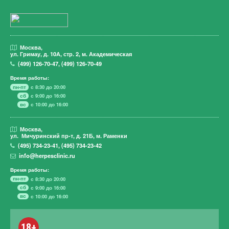
Москва,
ул. Гримау,
д. 10А, стр. 2, м. Академическая
(499)
126-70-47
,
(499)
126-70-49
Время работы:
пн-пт
с 8:30 до 20:00
сб
с 9:00 до 16:00
вс
с 10:00 до 16:00
Москва,
ул. Мичуринский пр-т,
д. 21Б, м. Раменки
(495)
734-23-41
,
(495)
734-23-42
info@herpesclinic.ru
Время работы:
пн-пт
с 8:30 до 20:00
сб
с 9:00 до 16:00
вс
с 10:00 до 16:00
18+