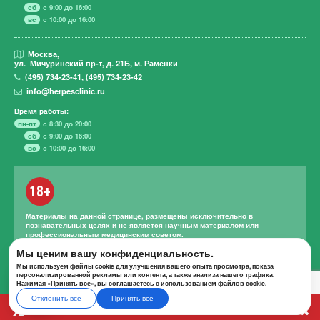
сб
с 9:00 до 16:00
вс
с 10:00 до 16:00
Москва,
ул. Мичуринский пр-т,
д. 21Б, м. Раменки
(495)
734-23-41
,
(495)
734-23-42
info@herpesclinic.ru
Время работы:
пн-пт
с 8:30 до 20:00
сб
с 9:00 до 16:00
вс
с 10:00 до 16:00
18+
Материалы на данной странице, размещены исключительно в
познавательных целях и не является научным материалом или
профессиональным медицинским советом.
Правильное лечение и назначение лекарственных средств может
Мы ценим вашу конфиденциальность.
проводиться только квалифицированным специалистом с учетом
Мы используем файлы cookie для улучшения вашего опыта просмотра, показа
проведенной диагностики и истории болезни.
персонализированной рекламы или контента, а также анализа нашего трафика.
Нажимая «Принять все», вы соглашаетесь с использованием файлов cookie.
Отклонить все
Принять все
А К Ц И И