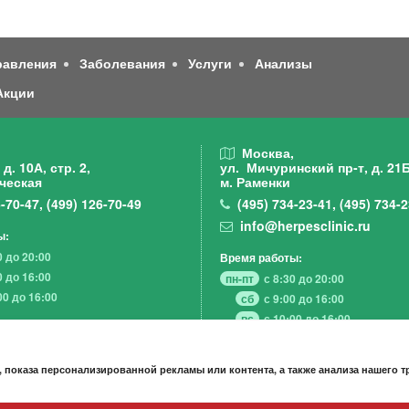
равления
Заболевания
Услуги
Анализы
Акции
,
Москва,
д. 10А, стр. 2,
ул. Мичуринский пр-т,
д. 21Б
ческая
м. Раменки
-70-47
,
(499)
126-70-49
(495)
734-23-41
,
(495)
734-2
info@herpesclinic.ru
ы:
0 до 20:00
Время работы:
0 до 16:00
пн-пт
с 8:30 до 20:00
00 до 16:00
сб
с 9:00 до 16:00
вс
с 10:00 до 16:00
 показа персонализированной рекламы или контента, а также анализа нашего 
А К Ц И И