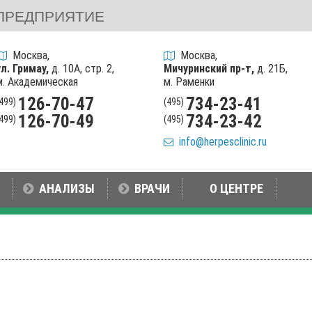
ПРЕДПРИЯТИЕ
Москва,
Москва,
ул. Гримау,
д. 10А, стр. 2,
Мичуринский пр-т,
д. 21Б,
м. Академическая
м. Раменки
126-70-47
734-23-41
(499)
(495)
126-70-49
734-23-42
(499)
(495)
info@herpesclinic.ru
АНАЛИЗЫ
ВРАЧИ
О ЦЕНТРЕ