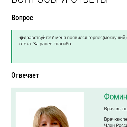
Вопрос
�дравствуйте!У меня появился герпес(мокнущий) н
отека. За ранее спасибо.
Отвечает
Фомин
Врач высш
Врач-эксп
Член Росс