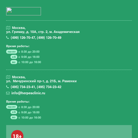
Москва,
ул. Гримау,
д. 10А, стр. 2, м. Академическая
(499)
126-70-47
,
(499)
126-70-49
Время работы:
пн-пт
с 8:30 до 20:00
сб
с 9:00 до 16:00
вс
с 10:00 до 16:00
Москва,
ул. Мичуринский пр-т,
д. 21Б, м. Раменки
(495)
734-23-41
,
(495)
734-23-42
info@herpesclinic.ru
Время работы:
пн-пт
с 8:30 до 20:00
сб
с 9:00 до 16:00
вс
с 10:00 до 16:00
18+