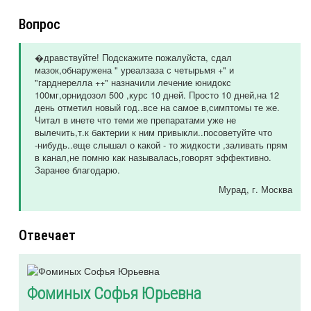
Вопрос
�дравствуйте! Подскажите пожалуйста, сдал
мазок,обнаружена " уреалзаза с четырьмя +" и
"гарднерелла ++" назначили лечение юнидокс
100мг,орнидозол 500 ,курс 10 дней. Просто 10 дней,на 12
день отметил новый год..все на самое в,симптомы те же.
Читал в инете что теми же препаратами уже не
вылечить,т.к бактерии к ним привыкли..посоветуйте что
-нибудь..еще слышал о какой - то жидкости ,заливать прям
в канал,не помню как называлась,говорят эффективно.
Заранее благодарю.
Мурад
, г. Москва
Отвечает
Фоминых Софья Юрьевна