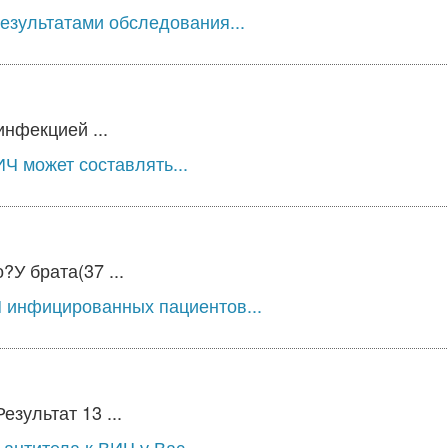
езультатами обследования...
нфекцией ...
Ч может составлять...
?У брата(37 ...
 инфицированных пациентов...
езультат 13 ...
антитела к ВИЧ у Вас...