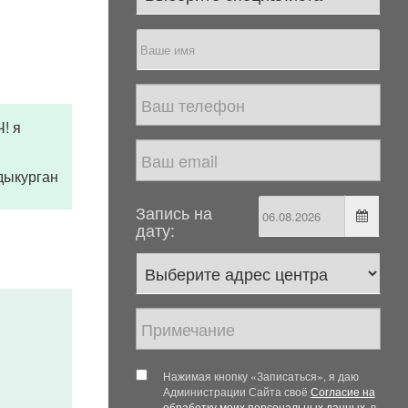
! я
лдыкурган
Запись на
дату:
Нажимая кнопку «Записаться», я даю
Администрации Сайта своё
Согласие на
обработку моих персональных данных
, в