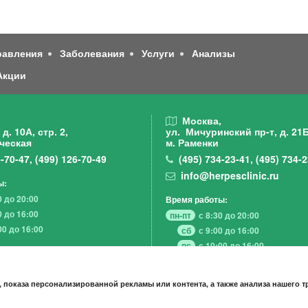
равления
Заболевания
Услуги
Анализы
Акции
,
Москва,
д. 10А, стр. 2,
ул. Мичуринский пр-т,
д. 21Б
ческая
м. Раменки
-70-47
,
(499)
126-70-49
(495)
734-23-41
,
(495)
734-2
info@herpesclinic.ru
ы:
0 до 20:00
Время работы:
0 до 16:00
пн-пт
с 8:30 до 20:00
00 до 16:00
сб
с 9:00 до 16:00
вс
с 10:00 до 16:00
 показа персонализированной рекламы или контента, а также анализа нашего 
А К Ц И И