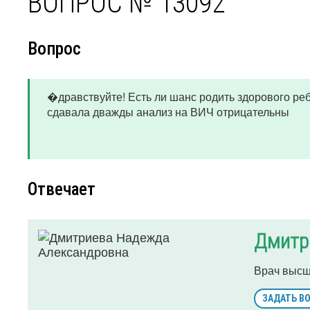
ВОПРОС № 13092
Вопрос
�дравствуйте! Есть ли шанс родить здорового реб
сдавала дважды анализ на ВИЧ отрицательны
Отвечает
Дмитр
Врач высш
ЗАДАТЬ В