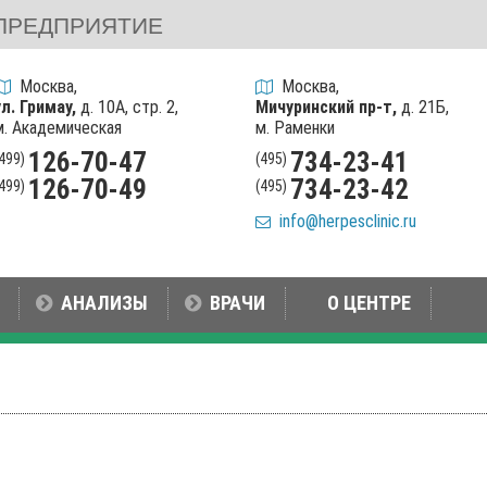
ПРЕДПРИЯТИЕ
Москва,
Москва,
ул. Гримау,
д. 10А, стр. 2,
Мичуринский пр-т,
д. 21Б,
м. Академическая
м. Раменки
126-70-47
734-23-41
(499)
(495)
126-70-49
734-23-42
(499)
(495)
info@herpesclinic.ru
АНАЛИЗЫ
ВРАЧИ
О ЦЕНТРЕ