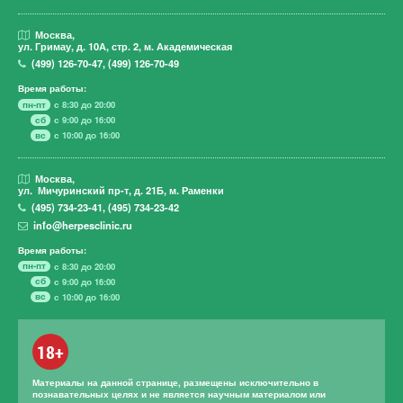
Москва,
ул. Гримау,
д. 10А, стр. 2, м. Академическая
(499)
126-70-47
,
(499)
126-70-49
Время работы:
пн-пт
с 8:30 до 20:00
сб
с 9:00 до 16:00
вс
с 10:00 до 16:00
Москва,
ул. Мичуринский пр-т,
д. 21Б, м. Раменки
(495)
734-23-41
,
(495)
734-23-42
info@herpesclinic.ru
Время работы:
пн-пт
с 8:30 до 20:00
сб
с 9:00 до 16:00
вс
с 10:00 до 16:00
18+
Материалы на данной странице, размещены исключительно в
познавательных целях и не является научным материалом или