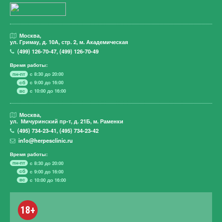
Москва,
ул. Гримау,
д. 10А, стр. 2, м. Академическая
(499)
126-70-47
,
(499)
126-70-49
Время работы:
пн-пт
с 8:30 до 20:00
сб
с 9:00 до 16:00
вс
с 10:00 до 16:00
Москва,
ул. Мичуринский пр-т,
д. 21Б, м. Раменки
(495)
734-23-41
,
(495)
734-23-42
info@herpesclinic.ru
Время работы:
пн-пт
с 8:30 до 20:00
сб
с 9:00 до 16:00
вс
с 10:00 до 16:00
18+