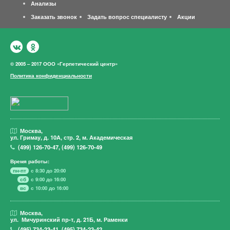
Анализы
Заказать звонок
Задать вопрос специалисту
Акции
© 2005 – 2017 ООО «Герпетический центр»
Политика конфиденциальности
Москва,
ул. Гримау,
д. 10А, стр. 2, м. Академическая
(499)
126-70-47
,
(499)
126-70-49
Время работы:
пн-пт
с 8:30 до 20:00
сб
с 9:00 до 16:00
вс
с 10:00 до 16:00
Москва,
ул. Мичуринский пр-т,
д. 21Б, м. Раменки
(495)
734-23-41
,
(495)
734-23-42