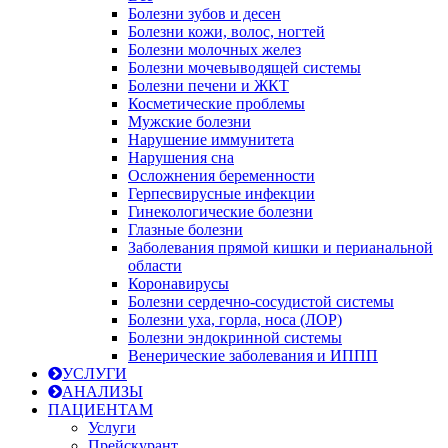
Болезни зубов и десен
Болезни кожи, волос, ногтей
Болезни молочных желез
Болезни мочевыводящей системы
Болезни печени и ЖКТ
Косметические проблемы
Мужские болезни
Нарушение иммунитета
Нарушения сна
Осложнения беременности
Герпесвирусные инфекции
Гинекологические болезни
Глазные болезни
Заболевания прямой кишки и перианальной
области
Коронавирусы
Болезни сердечно-сосудистой системы
Болезни уха, горла, носа (ЛОР)
Болезни эндокринной системы
Венерические заболевания и ИППП
УСЛУГИ
АНАЛИЗЫ
ПАЦИЕНТАМ
Услуги
Прейскурант