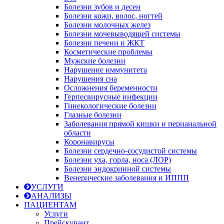
Болезни зубов и десен
Болезни кожи, волос, ногтей
Болезни молочных желез
Болезни мочевыводящей системы
Болезни печени и ЖКТ
Косметические проблемы
Мужские болезни
Нарушение иммунитета
Нарушения сна
Осложнения беременности
Герпесвирусные инфекции
Гинекологические болезни
Глазные болезни
Заболевания прямой кишки и перианальной
области
Коронавирусы
Болезни сердечно-сосудистой системы
Болезни уха, горла, носа (ЛОР)
Болезни эндокринной системы
Венерические заболевания и ИППП
УСЛУГИ
АНАЛИЗЫ
ПАЦИЕНТАМ
Услуги
Прейскурант