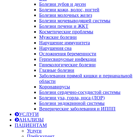
Болезни зубов и десен
Болезни кожи, волос, ногтей
Болезни молочных желез
Болезни мочевыводящей системы
Болезни печени и ЖКТ
Косметические проблемы
Мужские болезни
Нарушение иммунитета
Нарушения сна
Осложнения беременности
Герпесвирусные инфекции
Гинекологические болезни
Глазные болезни
Заболевания прямой кишки и перианальной
области
Коронавирусы
Болезни сердечно-сосудистой системы
Болезни уха, горла, носа (ЛОР)
Болезни эндокринной системы
Венерические заболевания и ИППП
УСЛУГИ
АНАЛИЗЫ
ПАЦИЕНТАМ
Услуги
Прейскурант