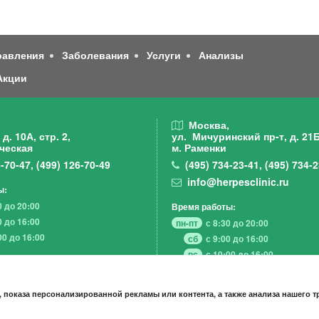
равления
Заболевания
Услуги
Анализы
Акции
,
Москва,
д. 10А, стр. 2,
ул. Мичуринский пр-т,
д. 21Б
ческая
м. Раменки
-70-47
,
(499)
126-70-49
(495)
734-23-41
,
(495)
734-2
info@herpesclinic.ru
ы:
0 до 20:00
Время работы:
0 до 16:00
пн-пт
с 8:30 до 20:00
00 до 16:00
сб
с 9:00 до 16:00
вс
с 10:00 до 16:00
 показа персонализированной рекламы или контента, а также анализа нашего 
А К Ц И И