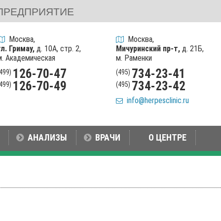
ПРЕДПРИЯТИЕ
Москва,
Москва,
ул. Гримау,
д. 10А, стр. 2,
Мичуринский пр-т,
д. 21Б,
м. Академическая
м. Раменки
126-70-47
734-23-41
(499)
(495)
126-70-49
734-23-42
(499)
(495)
info@herpesclinic.ru
АНАЛИЗЫ
ВРАЧИ
О ЦЕНТРЕ