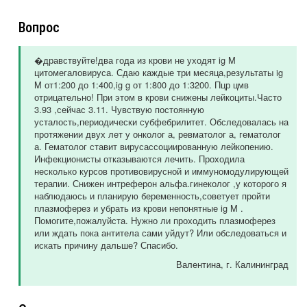
Вопрос
�дравствуйте!два года из крови не уходят ig M
цитомегаловируса. Сдаю каждые три месяца,результаты ig
M от1:200 до 1:400,ig g от 1:800 до 1:3200. Пцр цмв
отрицательно! При этом в крови снижены лейкоциты.Часто
3.93 ,сейчас 3.11. Чувствую постоянную
усталость,периодически субфебрилитет. Обследовалась на
протяжении двух лет у онколог а, ревматолог а, гематолог
а. Гематолог ставит вирусассоциированную лейкопению.
Инфекционисты отказываются лечить. Проходила
несколько курсов противовирусной и иммуномодулирующей
терапии. Снижен интреферон альфа.гинеколог ,у которого я
наблюдаюсь и планирую беременность,советует пройти
плазмоферез и убрать из крови непонятные ig M .
Помогите,пожалуйста. Нужно ли проходить плазмоферез
или ждать пока антитела сами уйдут? Или обследоваться и
искать причину дальше? Спасибо.
Валентина
, г. Калининград