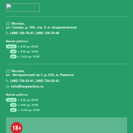
Москва,
ул. Гримау,
д. 10А, стр. 2, м. Академическая
(499)
126-70-47
,
(499)
126-70-49
Время работы:
пн-пт
с 8:30 до 20:00
сб
с 9:00 до 16:00
вс
с 10:00 до 16:00
Москва,
ул. Мичуринский пр-т,
д. 21Б, м. Раменки
(495)
734-23-41
,
(495)
734-23-42
info@herpesclinic.ru
Время работы:
пн-пт
с 8:30 до 20:00
сб
с 9:00 до 16:00
вс
с 10:00 до 16:00
18+