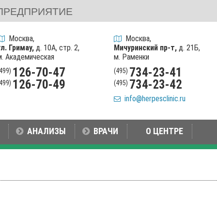
ПРЕДПРИЯТИЕ
Москва,
Москва,
ул. Гримау,
д. 10А, стр. 2,
Мичуринский пр-т,
д. 21Б,
м. Академическая
м. Раменки
126-70-47
734-23-41
(499)
(495)
126-70-49
734-23-42
(499)
(495)
info@herpesclinic.ru
АНАЛИЗЫ
ВРАЧИ
О ЦЕНТРЕ