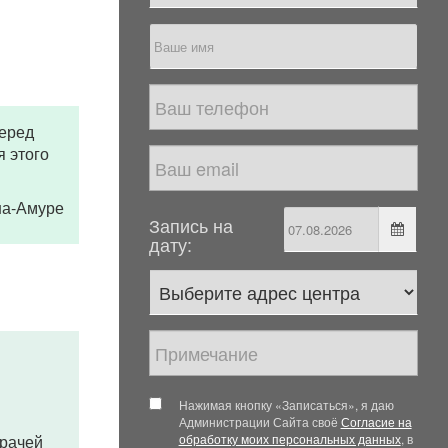
перед
 этого
-на-Амуре
Запись на
дату:
Нажимая кнопку «Записаться», я даю
Администрации Сайта своё
Согласие на
врачей
обработку моих персональных данных
, в