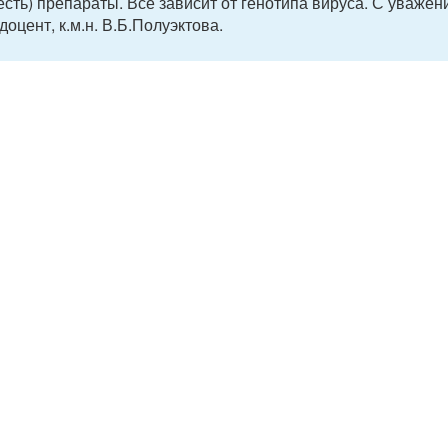
ть) препараты. Все зависит от генотипа вируса. С уважен
оцент, к.м.н. В.Б.Полуэктова.