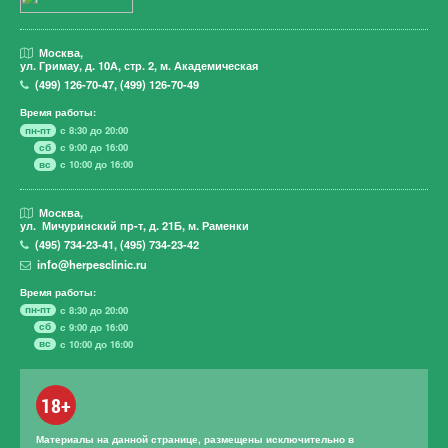
Москва,
ул. Гримау,
д. 10А, стр. 2, м. Академическая
(499)
126-70-47
,
(499)
126-70-49
Время работы:
пн-пт
с 8:30 до 20:00
сб
с 9:00 до 16:00
вс
с 10:00 до 16:00
Москва,
ул. Мичуринский пр-т,
д. 21Б, м. Раменки
(495)
734-23-41
,
(495)
734-23-42
info@herpesclinic.ru
Время работы:
пн-пт
с 8:30 до 20:00
сб
с 9:00 до 16:00
вс
с 10:00 до 16:00
18+
Материалы на данной странице, размещены исключительно в