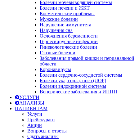
Болезни мочевыводящей системы
Болезни печени и ЖКТ
Косметические проблемы
Мужские болезни
Нарушение иммунитета
Нарушения сна
Осложнения беременности
Герпесвирусные инфекции
Гинекологические болезни
Глазные болезни
Заболевания прямой кишки и перианальной
области
Коронавирусы
Болезни сердечно-сосудистой системы
Болезни уха, горла, носа (ЛОР)
Болезни эндокринной системы
Венерические заболевания и ИППП
УСЛУГИ
АНАЛИЗЫ
ПАЦИЕНТАМ
Услуги
Прейскурант
Акции
Вопросы и ответы
Сдать анализы