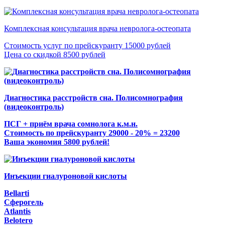
Комплексная консультация врача невролога-остеопата
Стоимость услуг по прейскуранту 15000 рублей
Цена со скидкой 8500 рублей
Диагностика расстройств сна. Полисомнография
(видеоконтроль)
ПСГ + приём врача сомнолога к.м.н.
Стоимость по прейскуранту 29000 - 20% = 23200
Ваша экономия 5800 рублей!
Инъекции гиалуроновой кислоты
Bellarti
Сферогель
Atlantis
Belotero