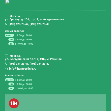
Москва,
ул. Гримау,
д. 10А, стр. 2, м. Академическая
(499)
126-70-47
,
(499)
126-70-49
Время работы:
пн-пт
с 8:30 до 20:00
сб
с 9:00 до 16:00
вс
с 10:00 до 16:00
Москва,
ул. Мичуринский пр-т,
д. 21Б, м. Раменки
(495)
734-23-41
,
(495)
734-23-42
info@herpesclinic.ru
Время работы:
пн-пт
с 8:30 до 20:00
сб
с 9:00 до 16:00
вс
с 10:00 до 16:00
18+