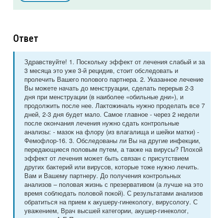
Ответ
Здравствуйте! 1. Поскольку эффект от лечения слабый и за
3 месяца это уже 3-й рецидив, стоит обследовать и
пролечить Вашего полового партнера. 2. Указанное лечение
Вы можете начать до менструации, сделать перерыв 2-3
дня при менструации (в наиболее «обильные дни»), и
продолжить после нее. Лактожиналь нужно проделать все 7
дней, 2-3 дня будет мало. Самое главное - через 2 недели
после окончания лечения нужно сдать контрольные
анализы: - мазок на флору (из влагалища и шейки матки) -
Фемофлор-16. 3. Обследованы ли Вы на другие инфекции,
передающиеся половым путем, а также на вирусы? Плохой
эффект от лечения может быть связан с присутствием
других бактерий или вирусов, которые тоже нужно лечить.
Вам и Вашему партнеру. До получения контрольных
анализов – половая жизнь с презервативом (а лучше на это
время соблюдать половой покой). С результатами анализов
обратиться на прием к акушеру-гинекологу, вирусологу. С
уважением, Врач высшей категории, акушер-гинеколог,