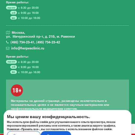
Время работы:
пн-пт
с 8:30 до 20:00
сб
с 9:00 до 16:00
вс
с 10:00 до 16:00
Москва,
ул. Мичуринский пр-т,
д. 21Б, м. Раменки
(495)
734-23-41
,
(495)
734-23-42
info@herpesclinic.ru
Время работы:
пн-пт
с 8:30 до 20:00
сб
с 9:00 до 16:00
вс
с 10:00 до 16:00
18+
Материалы на данной странице, размещены исключительно в
познавательных целях и не является научным материалом или
профессиональным медицинским советом.
Правильное лечение и назначение лекарственных средств может
Мы ценим вашу конфиденциальность.
проводиться только квалифицированным специалистом с учетом
Мы используем файлы cookie для улучшения вашего опыта просмотра, показа
проведенной диагностики и истории болезни.
персонализированной рекламы или контента, а также анализа нашего трафика.
Нажимая «Принять все», вы соглашаетесь с использованием файлов cookie.