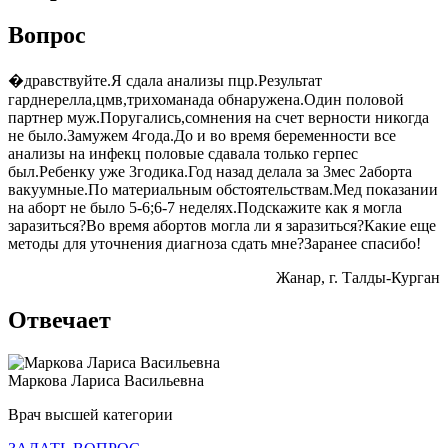
Вопрос
�дравствуйте.Я сдала анализы пцр.Результат
гарднерелла,цмв,трихоманада обнаружена.Один половой
партнер муж.Поругались,сомнения на счет верности никогда
не было.Замужем 4года.До и во время беременности все
анализы на инфекц половые сдавала только герпес
был.Ребенку уже 3годика.Год назад делала за 3мес 2аборта
вакуумные.По материальным обстоятельствам.Мед показании
на аборт не было 5-6;6-7 неделях.Подскажите как я могла
заразиться?Во время абортов могла ли я заразиться?Какие еще
методы для уточнения диагноза сдать мне?Заранее спасибо!
Жанар
, г. Талды-Курган
Отвечает
Маркова Лариса Васильевна
Врач высшей категории