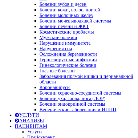
Болезни зубов и десен
Болезни кожи, волос, ногтей
Болезни молочных желез
Болезни мочевыводящей системы
Болезни печени и ЖКТ
Косметические проблемы
Мужские болезни
Нарушение иммунитета
Нарушения сна
Осложнения беременности
Герпесвирусные инфекции
Гинекологические болезни
Глазные болезни
Заболевания прямой кишки и перианальной
области
Коронавирусы
Болезни сердечно-сосудистой системы
Болезни уха, горла, носа (ЛОР)
Болезни эндокринной системы
Венерические заболевания и ИППП
УСЛУГИ
АНАЛИЗЫ
ПАЦИЕНТАМ
Услуги
Прейскурант