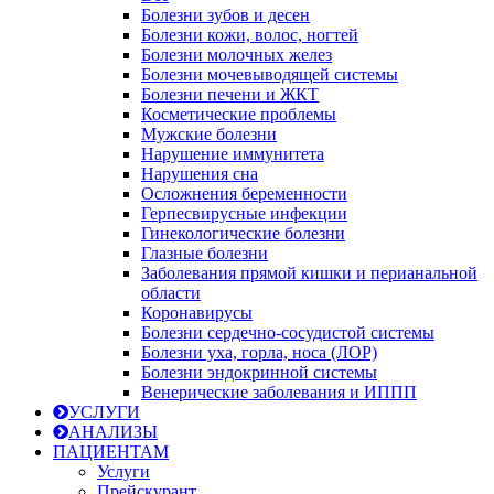
Болезни зубов и десен
Болезни кожи, волос, ногтей
Болезни молочных желез
Болезни мочевыводящей системы
Болезни печени и ЖКТ
Косметические проблемы
Мужские болезни
Нарушение иммунитета
Нарушения сна
Осложнения беременности
Герпесвирусные инфекции
Гинекологические болезни
Глазные болезни
Заболевания прямой кишки и перианальной
области
Коронавирусы
Болезни сердечно-сосудистой системы
Болезни уха, горла, носа (ЛОР)
Болезни эндокринной системы
Венерические заболевания и ИППП
УСЛУГИ
АНАЛИЗЫ
ПАЦИЕНТАМ
Услуги
Прейскурант