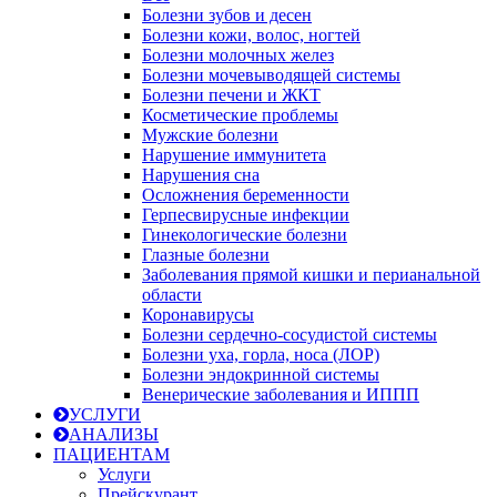
Болезни зубов и десен
Болезни кожи, волос, ногтей
Болезни молочных желез
Болезни мочевыводящей системы
Болезни печени и ЖКТ
Косметические проблемы
Мужские болезни
Нарушение иммунитета
Нарушения сна
Осложнения беременности
Герпесвирусные инфекции
Гинекологические болезни
Глазные болезни
Заболевания прямой кишки и перианальной
области
Коронавирусы
Болезни сердечно-сосудистой системы
Болезни уха, горла, носа (ЛОР)
Болезни эндокринной системы
Венерические заболевания и ИППП
УСЛУГИ
АНАЛИЗЫ
ПАЦИЕНТАМ
Услуги
Прейскурант