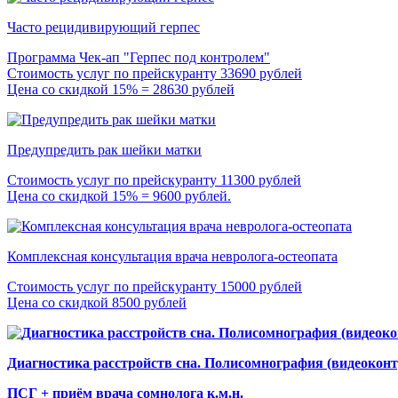
Часто рецидивирующий герпес
Программа Чек-ап "Герпес под контролем"
Стоимость услуг по прейскуранту 33690 рублей
Цена со скидкой 15% = 28630 рублей
Предупредить рак шейки матки
Стоимость услуг по прейскуранту 11300 рублей
Цена со скидкой 15% = 9600 рублей.
Комплексная консультация врача невролога-остеопата
Стоимость услуг по прейскуранту 15000 рублей
Цена со скидкой 8500 рублей
Диагностика расстройств сна. Полисомнография (видеоконт
ПСГ + приём врача сомнолога к.м.н.