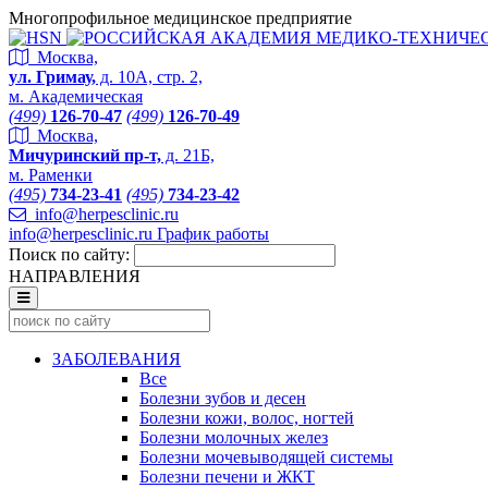
Многопрофильное медицинское предприятие
Москва,
ул. Гримау,
д. 10А, стр. 2,
м. Академическая
(499)
126-70-47
(499)
126-70-49
Москва,
Мичуринский пр-т,
д. 21Б,
м. Раменки
(495)
734-23-41
(495)
734-23-42
info@herpesclinic.ru
info@herpesclinic.ru
График работы
Поиск по сайту:
НАПРАВЛЕНИЯ
ЗАБОЛЕВАНИЯ
Все
Болезни зубов и десен
Болезни кожи, волос, ногтей
Болезни молочных желез
Болезни мочевыводящей системы
Болезни печени и ЖКТ