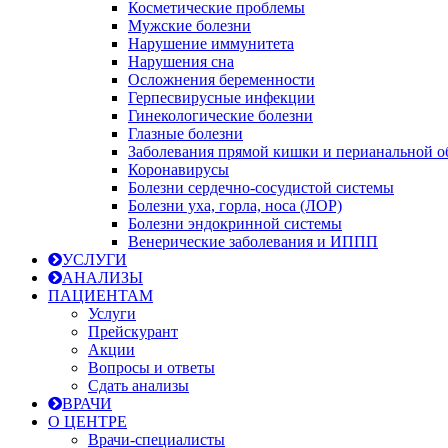
Косметические проблемы
Мужские болезни
Нарушение иммунитета
Нарушения сна
Осложнения беременности
Герпесвирусные инфекции
Гинекологические болезни
Глазные болезни
Заболевания прямой кишки и перианальной о
Коронавирусы
Болезни сердечно-сосудистой системы
Болезни уха, горла, носа (ЛОР)
Болезни эндокринной системы
Венерические заболевания и ИППП
УСЛУГИ
АНАЛИЗЫ
ПАЦИЕНТАМ
Услуги
Прейскурант
Акции
Вопросы и ответы
Сдать анализы
ВРАЧИ
О ЦЕНТРЕ
Врачи-специалисты