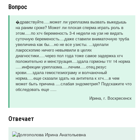
Вопрос
�дравствуйте.....может ли уреплазма вызвать выкедышь
на раним сроке? Может ли плохая сперма играть роль в
этом.....по хгч беременость 3-4 недели на узи не видать
суточную беременость....даже ставили вниматочную труба
увеличина как бы....но не все узисты. ...зделали
лакроскопию ничего невыявили в целях
диагностики.....через пол года тоже самое задержка хгч
положительно и менструация....здала гормоны ттг т4 норма
.....инфекции уреплазма.....лечим.....отец.резус
крови.....здала гемостезиограму и волчаночный
норма.....еще сказали здать на антитела к хгч....в чем
может быть причина ....слабая эндометрия? Подскажите что
обследовать еще .....
Ирина
, г. Воскресенск
Отвечает