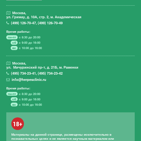
Москва,
ул. Гримау,
д. 10А, стр. 2, м. Академическая
(499)
126-70-47
,
(499)
126-70-49
Время работы:
пн-пт
с 8:30 до 20:00
сб
с 9:00 до 16:00
вс
с 10:00 до 16:00
Москва,
ул. Мичуринский пр-т,
д. 21Б, м. Раменки
(495)
734-23-41
,
(495)
734-23-42
info@herpesclinic.ru
Время работы:
пн-пт
с 8:30 до 20:00
сб
с 9:00 до 16:00
вс
с 10:00 до 16:00
18+
Материалы на данной странице, размещены исключительно в
познавательных целях и не является научным материалом или