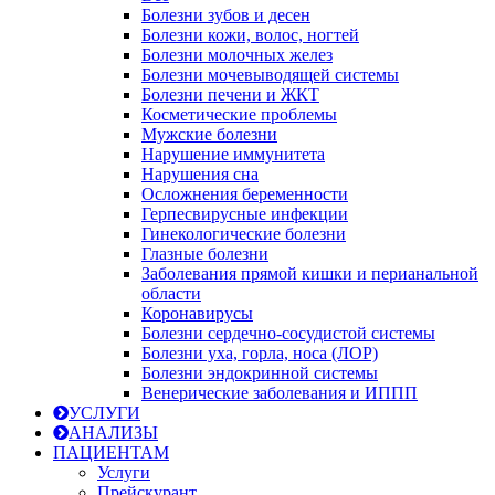
Болезни зубов и десен
Болезни кожи, волос, ногтей
Болезни молочных желез
Болезни мочевыводящей системы
Болезни печени и ЖКТ
Косметические проблемы
Мужские болезни
Нарушение иммунитета
Нарушения сна
Осложнения беременности
Герпесвирусные инфекции
Гинекологические болезни
Глазные болезни
Заболевания прямой кишки и перианальной
области
Коронавирусы
Болезни сердечно-сосудистой системы
Болезни уха, горла, носа (ЛОР)
Болезни эндокринной системы
Венерические заболевания и ИППП
УСЛУГИ
АНАЛИЗЫ
ПАЦИЕНТАМ
Услуги
Прейскурант