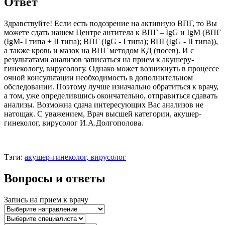
Ответ
Здравствуйте! Если есть подозрение на активную ВПГ, то Вы
можете сдать нашем Центре антитела к ВПГ – IgG и IgM (ВПГ
(IgM- I типа + II типа); ВПГ (IgG - I типа); ВПГ(IgG - II типа)),
а также кровь и мазок на ВПГ методом КД (посев). И с
результатами анализов записаться на прием к акушеру-
гинекологу, вирусологу. Однако может возникнуть в процессе
очной консультации необходимость в дополнительном
обследовании. Поэтому лучше изначально обратиться к врачу,
а том, уже определившись окончательно, отправиться сдавать
анализы. Возможна сдача интересующих Вас анализов не
натощак. С уважением, Врач высшей категории, акушер-
гинеколог, вирусолог И.А.Долгополова.
Тэги:
акушер-гинеколог, вирусолог
Вопросы и ответы
Запись на прием к врачу