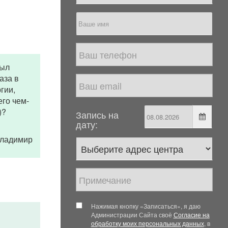
был
аза в
гии,
го чем-
)?
Запись на
дату:
 Владимир
Нажимая кнопку «Записаться», я даю
Администрации Сайта своё
Согласие на
обработку моих персональных данных
, в