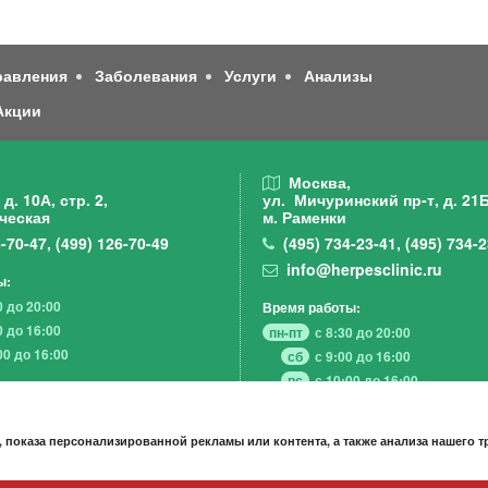
равления
Заболевания
Услуги
Анализы
Акции
,
Москва,
д. 10А, стр. 2,
ул. Мичуринский пр-т,
д. 21Б
ческая
м. Раменки
-70-47
,
(499)
126-70-49
(495)
734-23-41
,
(495)
734-2
info@herpesclinic.ru
ы:
0 до 20:00
Время работы:
0 до 16:00
пн-пт
с 8:30 до 20:00
00 до 16:00
сб
с 9:00 до 16:00
вс
с 10:00 до 16:00
 показа персонализированной рекламы или контента, а также анализа нашего 
А К Ц И И