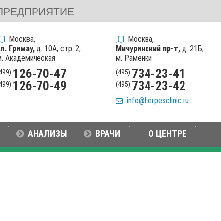
ПРЕДПРИЯТИЕ
Москва,
Москва,
ул. Гримау,
д. 10А, стр. 2,
Мичуринский пр-т,
д. 21Б,
м. Академическая
м. Раменки
126-70-47
734-23-41
(499)
(495)
126-70-49
734-23-42
(499)
(495)
info@herpesclinic.ru
АНАЛИЗЫ
ВРАЧИ
О ЦЕНТРЕ