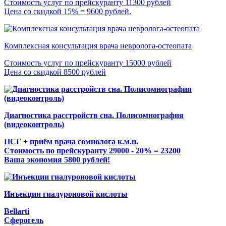
Стоимость услуг по прейскуранту 11300 рублей
Цена со скидкой 15% = 9600 рублей.
Комплексная консультация врача невролога-остеопата
Стоимость услуг по прейскуранту 15000 рублей
Цена со скидкой 8500 рублей
Диагностика расстройств сна. Полисомнография
(видеоконтроль)
ПСГ + приём врача сомнолога к.м.н.
Стоимость по прейскуранту 29000 - 20% = 23200
Ваша экономия 5800 рублей!
Инъекции гиалуроновой кислоты
Bellarti
Сферогель