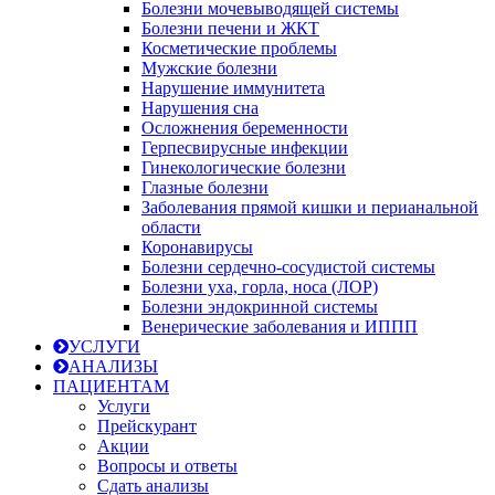
Болезни мочевыводящей системы
Болезни печени и ЖКТ
Косметические проблемы
Мужские болезни
Нарушение иммунитета
Нарушения сна
Осложнения беременности
Герпесвирусные инфекции
Гинекологические болезни
Глазные болезни
Заболевания прямой кишки и перианальной
области
Коронавирусы
Болезни сердечно-сосудистой системы
Болезни уха, горла, носа (ЛОР)
Болезни эндокринной системы
Венерические заболевания и ИППП
УСЛУГИ
АНАЛИЗЫ
ПАЦИЕНТАМ
Услуги
Прейскурант
Акции
Вопросы и ответы
Сдать анализы