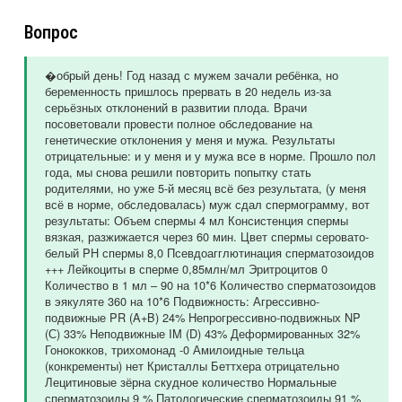
Вопрос
�обрый день! Год назад с мужем зачали ребёнка, но
беременность пришлось прервать в 20 недель из-за
серьёзных отклонений в развитии плода. Врачи
посоветовали провести полное обследование на
генетические отклонения у меня и мужа. Результаты
отрицательные: и у меня и у мужа все в норме. Прошло пол
года, мы снова решили повторить попытку стать
родителями, но уже 5-й месяц всё без результата, (у меня
всё в норме, обследовалась) муж сдал спермограмму, вот
результаты: Объем спермы 4 мл Консистенция спермы
вязкая, разжижается через 60 мин. Цвет спермы серовато-
белый PH спермы 8,0 Псевдоагглютинация сперматозоидов
+++ Лейкоциты в сперме 0,85млн/мл Эритроцитов 0
Количество в 1 мл – 90 на 10*6 Количество сперматозоидов
в эякуляте 360 на 10*6 Подвижность: Агрессивно-
подвижные PR (A+B) 24% Непрогрессивно-подвижных NP
(С) 33% Неподвижные IM (D) 43% Деформированных 32%
Гонококков, трихомонад -0 Амилоидные тельца
(конкременты) нет Кристаллы Беттхера отрицательно
Лецитиновые зёрна скудное количество Нормальные
сперматозоиды 9 % Патологические сперматозоиды 91 %