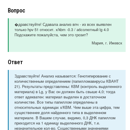
Вопрос
�дравствуйте! Сдавала анализ впч - из всех выявлен
только hpv 51 относит. x/kbm -0.3 / абсолютный lg 4.0
Подскажите пожалуйста, чем это грозит?
Мария
, г. Ижевск
Ответ
Здравствуйте! Анализ называется: Генотипирование с
количественным определением (папилломавирусы КВАНТ
21). Результаты представлены: КВМ (контроль выделенного
материала) в Lg, у Вас он должен быть свыше 4,0; тогда
ответ адекватен: материал выделен в достаточном
количестве. Все типы папиллом определены в
относительных единицах x/КВМ. Чем выше эта цифра, тем
существеннее доля найденного типа в выделенном
материале. В Вашем случае, видимо, 0,3 ДНК папиллом
приходится на 1 единицу выделенного ДНК, т.е.
незначительное кол-во. Существенными значениями