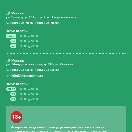
Москва,
ул. Гримау,
д. 10А, стр. 2, м. Академическая
(499)
126-70-47
,
(499)
126-70-49
Время работы:
пн-пт
с 8:30 до 20:00
сб
с 9:00 до 16:00
вс
с 10:00 до 16:00
Москва,
ул. Мичуринский пр-т,
д. 21Б, м. Раменки
(495)
734-23-41
,
(495)
734-23-42
info@herpesclinic.ru
Время работы:
пн-пт
с 8:30 до 20:00
сб
с 9:00 до 16:00
вс
с 10:00 до 16:00
18+
Материалы на данной странице, размещены исключительно в
познавательных целях и не является научным материалом или