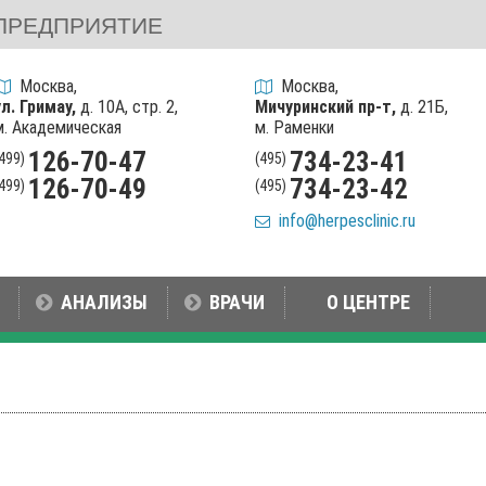
ПРЕДПРИЯТИЕ
Москва,
Москва,
ул. Гримау,
д. 10А, стр. 2,
Мичуринский пр-т,
д. 21Б,
м. Академическая
м. Раменки
126-70-47
734-23-41
(499)
(495)
126-70-49
734-23-42
(499)
(495)
info@herpesclinic.ru
АНАЛИЗЫ
ВРАЧИ
О ЦЕНТРЕ