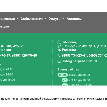
равления
Заболевания
Услуги
Анализы
Акции
,
Москва,
д. 10А, стр. 2,
ул. Мичуринский пр-т,
д. 21Б
ческая
м. Раменки
-70-47
,
(499)
126-70-49
(495)
734-23-41
,
(495)
734-2
info@herpesclinic.ru
ы:
0 до 20:00
Время работы:
0 до 16:00
пн-пт
с 8:30 до 20:00
00 до 16:00
сб
с 9:00 до 16:00
вс
с 10:00 до 16:00
 показа персонализированной рекламы или контента, а также анализа нашего 
А К Ц И И