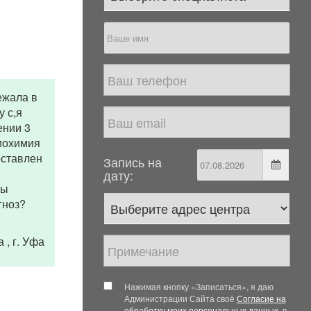
ежала в
 с,я
ении 3
биохимия
оставлен
Запись на
дату:
ны
гноз?
на
, г. Уфа
Нажимая кнопку «Записаться», я даю
Администрации Сайта своё
Согласие на
обработку моих персональных данных
, в