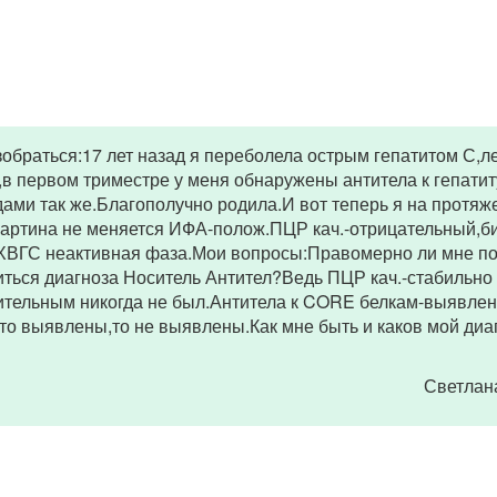
обраться:17 лет назад я переболела острым гепатитом С,л
в первом триместре у меня обнаружены антитела к гепатиту
ами так же.Благополучно родила.И вот теперь я на протяж
и картина не меняется ИФА-полож.ПЦР кач.-отрицательный,
 ХВГС неактивная фаза.Мои вопросы:Правомерно ли мне п
иться диагноза Носитель Антител?Ведь ПЦР кач.-стабильно
ительным никогда не был.Антитела к CORE белкам-выявле
то выявлены,то не выявлены.Как мне быть и каков мой диа
Светла