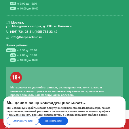
сб
с 9:00 до 16:00
вс
с 10:00 до 16:00
Москва,
ул. Мичуринский пр-т,
д. 21Б, м. Раменки
(495)
734-23-41
,
(495)
734-23-42
info@herpesclinic.ru
Время работы:
пн-пт
с 8:30 до 20:00
сб
с 9:00 до 16:00
вс
с 10:00 до 16:00
18+
Материалы на данной странице, размещены исключительно в
познавательных целях и не является научным материалом или
профессиональным медицинским советом.
Правильное лечение и назначение лекарственных средств может
Мы ценим вашу конфиденциальность.
проводиться только квалифицированным специалистом с учетом
Мы используем файлы cookie для улучшения вашего опыта просмотра, показа
проведенной диагностики и истории болезни.
персонализированной рекламы или контента, а также анализа нашего трафика.
Нажимая «Принять все», вы соглашаетесь с использованием файлов cookie.
Отклонить все
Принять все
А К Ц И И