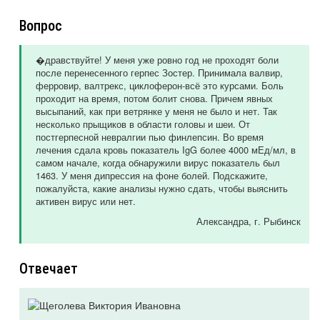
Вопрос
�дравствуйте! У меня уже ровно год не проходят боли
после перенесенного герпес Зостер. Принимала валвир,
ферровир, валтрекс, циклоферон-всё это курсами. Боль
проходит на время, потом болит снова. Причем явных
высыпаний, как при ветрянке у меня не было и нет. Так
несколько прыщиков в области головы и шеи. От
постгерпесной невралгии пью финлепсин. Во время
лечения сдала кровь показатель IgG более 4000 мЕд/мл, в
самом начале, когда обнаружили вирус показатель был
1463. У меня дипрессия на фоне болей. Подскажите,
пожалуйста, какие анализы нужно сдать, чтобы выяснить
активен вирус или нет.
Александра
, г. Рыбинск
Отвечает