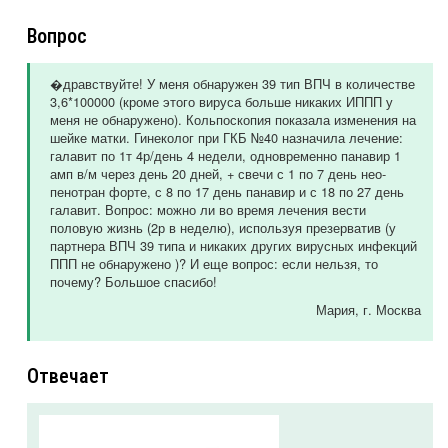
Вопрос
�дравствуйте! У меня обнаружен 39 тип ВПЧ в количестве
3,6*100000 (кроме этого вируса больше никаких ИППП у
меня не обнаружено). Кольпоскопия показала изменения на
шейке матки. Гинеколог при ГКБ №40 назначила лечение:
галавит по 1т 4р/день 4 недели, одновременно панавир 1
амп в/м через день 20 дней, + свечи с 1 по 7 день нео-
пенотран форте, с 8 по 17 день панавир и с 18 по 27 день
галавит. Вопрос: можно ли во время лечения вести
половую жизнь (2р в неделю), используя презерватив (у
партнера ВПЧ 39 типа и никаких других вирусных инфекций
ППП не обнаружено )? И еще вопрос: если нельзя, то
почему? Большое спасибо!
Мария
, г. Москва
Отвечает