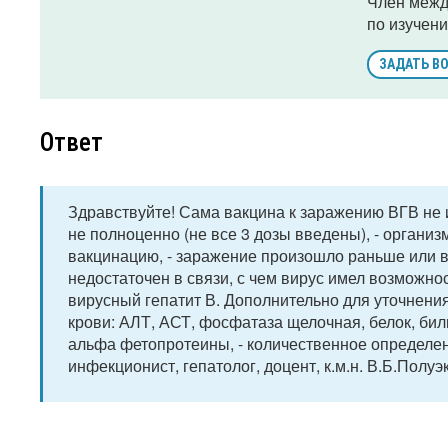
Член межд
по изучени
ЗАДАТЬ В
Ответ
Здравствуйте! Сама вакцина к заражению ВГВ не и
не полноценно (не все 3 дозы введены), - организ
вакцинацию, - заражение произошло раньше или в
недостаточен в связи, с чем вирус имел возможн
вирусный гепатит В. Дополнительно для уточнени
крови: АЛТ, АСТ, фосфатаза щелочная, белок, били
альфа фетопротеины, - количественное определен
инфекционист, гепатолог, доцент, к.м.н. В.Б.Полуэ