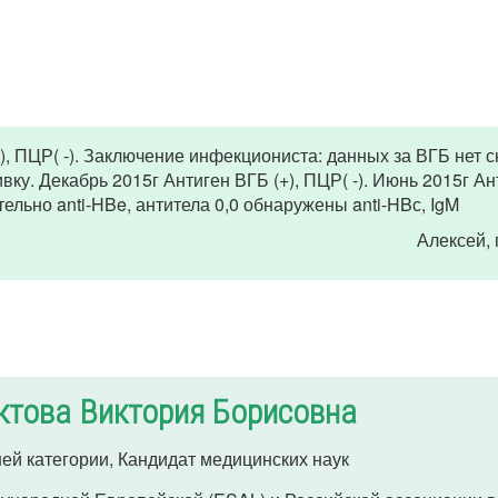
), ПЦР( -). Заключение инфекциониста: данных за ВГБ нет с
ивку. Декабрь 2015г Антиген ВГБ (+), ПЦР( -). Июнь 2015г Ан
тельно anti-HBe, антитела 0,0 обнаружены anti-HBс, IgM
Алексей
,
ктова Виктория Борисовна
ей категории, Кандидат медицинских наук