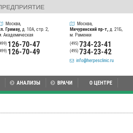
ПРЕДПРИЯТИЕ
Москва,
Москва,
ул. Гримау,
д. 10А, стр. 2,
Мичуринский пр-т,
д. 21Б,
м. Академическая
м. Раменки
126-70-47
734-23-41
(499)
(495)
126-70-49
734-23-42
(499)
(495)
info@herpesclinic.ru
АНАЛИЗЫ
ВРАЧИ
О ЦЕНТРЕ