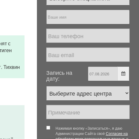
нят с
тиген
 г. Тихвин
Запись на
дату:
Нажимая кнопку «Записаться», я даю
Администрации Сайта своё
Согласие на
обработку моих персональных данных
, в