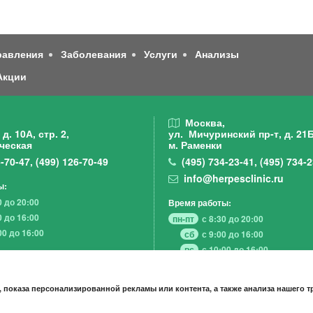
равления
Заболевания
Услуги
Анализы
Акции
,
Москва,
д. 10А, стр. 2,
ул. Мичуринский пр-т,
д. 21Б
ческая
м. Раменки
-70-47
,
(499)
126-70-49
(495)
734-23-41
,
(495)
734-2
info@herpesclinic.ru
ы:
0 до 20:00
Время работы:
0 до 16:00
пн-пт
с 8:30 до 20:00
00 до 16:00
сб
с 9:00 до 16:00
вс
с 10:00 до 16:00
 показа персонализированной рекламы или контента, а также анализа нашего 
А К Ц И И