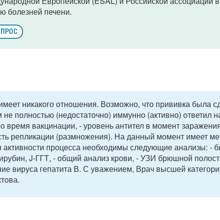
ународной Европейской (ESAL) и Российской ассоциации 
ю болезней печени.
ОПРОС
меет никакого отношения. Возможно, что прививка была сд
м не полностью (недостаточно) иммунно (активно) ответил н
о время вакцинации, - уровень антител в момент заражени
ость репликации (размножения). На данный момент имеет ме
я активности процесса необходимы следующие анализы: - 
рубин, J-ГГТ, - общий анализ крови, - УЗИ брюшной полости
ие вируса гепатита В. С уважением, Врач высшей категори
ктова.