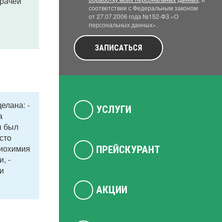
врачей
соответствии с Федеральным законом
от 27.07.2006 года №152-ФЗ «О
персональных данных».
ЗАПИСАТЬСЯ
елана: -
УСЛУГИ
а
я был
сто
биохимия
ПРЕЙСКУРАНТ
, -
и
АКЦИИ