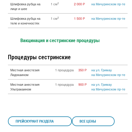
2
Шлифовка рубца на
1 см
2 000 Р
на Мичуринском пр-те
лице и шее
2
Шлифовка рубца на
1 см
1 500 Р
на Мичуринском пр-те
теле и конечностях
Вакцинация и сестринские процедуры
Процедуры сестринские
Местная анестезия
1 процедура
350 Р
на ул. Гримау
Лидокаином
на Мичуринском пр-те
Местная анестезия
1 процедура
900 Р
на ул. Гримау
Ультракаином
на Мичуринском пр-те
ПРЕЙСКУРАНТ РАЗДЕЛА
ВСЕ ЦЕНЫ