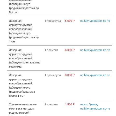
(абляция) невус
(родинка)/кератома до
0,5 см
Лазерная
1 процедура
5 000 Р
на Мичуринском пр-те
дерматохирургия
новообразований
(абляция) невус
(родинка)/кератома до
1 см
Лазерная
1 элемент
6 000 Р
на Мичуринском пр-те
дерматохирургия
новообразований
(абляция) ксантелазма/
ксантома
Лазерная
1 процедура
8 000 Р
на Мичуринском пр-те
дерматохирургия
новообразований
(абляция) невус
(родинка)/кератома
более 1 см
Удаление папилломы
1 элемент
1 500 Р
на ул. Гримау
кожи века методом
на Мичуринском пр-те
радиоволновой