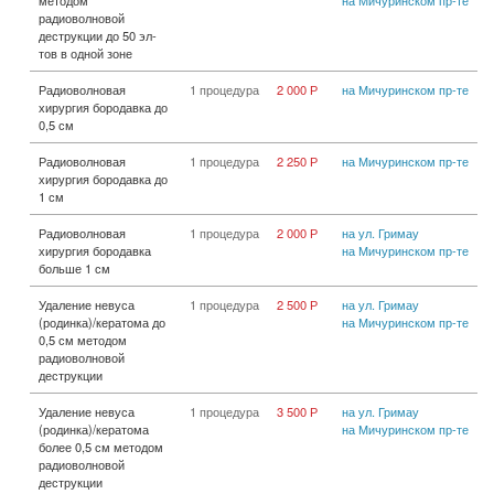
радиоволновой
деструкции до 50 эл-
тов в одной зоне
Радиоволновая
1 процедура
2 000 Р
на Мичуринском пр-те
хирургия бородавка до
0,5 см
Радиоволновая
1 процедура
2 250 Р
на Мичуринском пр-те
хирургия бородавка до
1 см
Радиоволновая
1 процедура
2 000 Р
на ул. Гримау
хирургия бородавка
на Мичуринском пр-те
больше 1 см
Удаление невуса
1 процедура
2 500 Р
на ул. Гримау
(родинка)/кератома до
на Мичуринском пр-те
0,5 см методом
радиоволновой
деструкции
Удаление невуса
1 процедура
3 500 Р
на ул. Гримау
(родинка)/кератома
на Мичуринском пр-те
более 0,5 см методом
радиоволновой
деструкции