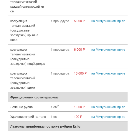
телеангиоэктазий
каждый следующий кв
см
коагуляция
1 процедура
5 000 Р
на Мичуринском пр-те
телеангиэктазий
(сосудистые
звездочки) крылья
носа
коагуляция
1 процедура
6 000 Р
на Мичуринском пр-те
телеангиэктазий
(сосудистые
звездочки) подбородок
коагуляция
1 процедура
13 000 Р
на Мичуринском пр-те
телеангиэктазий
(сосудистые
звездочки) щеки
Фракционный фототермолиз:
2
Лечение рубца
1 см
1 500 Р
на Мичуринском пр-те
Удаление стрий на теле
1 см
100 Р
на Мичуринском пр-те
Лазерная шлифовка постакне рубцов Er:Ig