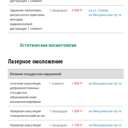
деструкции 1 элемент
Удаление папилломы
1 процедура
2 500 Р
на ул. Гримау
ресничтатого края века
на Мичуринском пр-те
методом
радиоволновой
деструкции 1 элемент
Эстетическая косметология
Лазерное омоложение
Лечение сосудистых нарушений
точечная коагуляция
1 элемент
1 500 Р
на Мичуринском пр-те
доброкачественных
сосудистых
образований кожи
ангиом/ангиофибром
Лазерная коагуляция
1 процедура
1 500 Р
на Мичуринском пр-те
телеангиоэктазий кв см
Лазерная коагуляция
1 процедура
1 100 Р
на Мичуринском пр-те