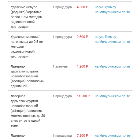
Удаление невуса
1 процедура
4 500 Р
на ул. Гримау
(родинка)/кератома
на Мичуринском пр-те
более 1 см методом
радиоволновой
деструкции
Удаление мозоли /
1 процедура
2 500 Р
на ул. Гримау
натоптыша до 0,5 см
на Мичуринском пр-те
методом
радиоволновой
деструкции
Лазерная
1 элемент
1 200 Р
на Мичуринском пр-те
дерматохирургия
новообразований
(абляция) папилломы
единичной
Лазерная
1 процедура
11 500 Р
на Мичуринском пр-те
дерматохирургия
новообразований
(абляция) папиломм
множественных до 20
элементов в одной
зоне
Лазерная
1 процедура
7 200 Р
на Мичуринском пр-те