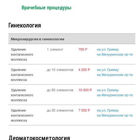
Врачебные процедуры
Гинекология
Микрохирургия в гинекологии
Удаление
1 элемент
700 Р
на ул. Гримау
контагиозного
на Мичуринском пр-те
моллюска
Удаление
до 10 элементов
4 200 Р
на ул. Гримау
контагиозного
на Мичуринском пр-те
моллюска
Удаление
до 50 элементов
10 000 Р
на ул. Гримау
контагиозного
на Мичуринском пр-те
моллюска
Удаление
до 20 элементов
7 000 Р
на ул. Гримау
контагиозного
на Мичуринском пр-те
моллюска
Дерматокосметология