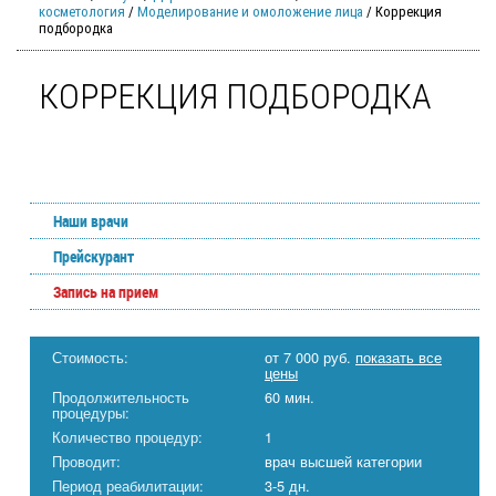
косметология
/
Моделирование и омоложение лица
/ Коррекция
подбородка
КОРРЕКЦИЯ ПОДБОРОДКА
Наши врачи
Прейскурант
Запись на прием
Стоимость:
от 7 000 руб.
показать все
цены
Продолжительность
60 мин.
процедуры:
Количество процедур:
1
Проводит:
врач высшей категории
Период реабилитации:
3-5 дн.