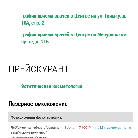
График приема врачей в Центре на ул. Гримау, д.
10А, стр. 2
График приема врачей в Центре на Мичуринском
пр-те, д. 21Б
ПРЕЙСКУРАНТ
Эстетическая косметология
Лазерное омоложение
Фракционный фототермолиз:
Лоб/височная область/верхние
1 зона
7 000 Р
на Мичуринском пр-те
веки/нижние веки /нос/
периоральная область/